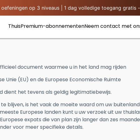
efeningen op 3 niveaus | 1 dag volledige toegang gratis -
Thuis
Premium-abonnementen
Neem contact met on
n officieel document waarmee u in het land mag rijden
ese Unie (EU) en de Europese Economische Ruimte
dient het tevens als geldig legitimatiebewijs.
 te blijven, is het vaak de moeite waard om uw buitenland
 meeste Europese landen kunt u uw verzoek uit uw thuisl
Europese expats die van plan zijn langer dan zes maanden 
nder voor meer specifieke details.